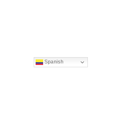
Spanish
string(22) "left:20px;bottom:20px;"
Chat Supertransporte
Superintendencia de Transp
Sede principal
Dirección:
Diagonal 25 G # 95 A - 85 Bogotá D.C. 