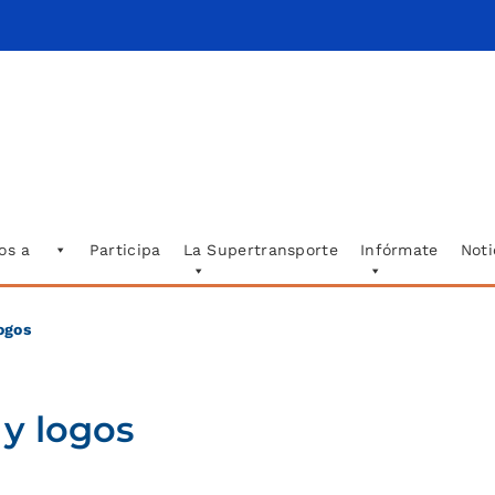
os a
Participa
La Supertransporte
Infórmate
Noti
ogos
 y logos