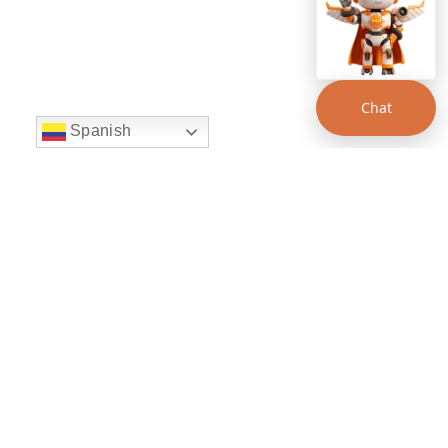
Chat
Spanish
string(22) "left:20px;bottom:20px;"
Chat Supertransporte