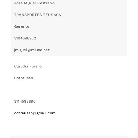
Jose Miguel Restrepo
TRANSPORTES TEUSACA
Gerente
3104698952
jmiguel@miune.net
Claudia Forero
Cotrausan
3114593896
cotrausan@gmail.com