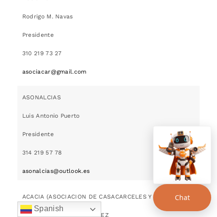
Rodrigo M. Navas
Presidente
310 219 73 27
asociacar@gmail.com
ASONALCIAS
Luis Antonio Puerto
Presidente
314 219 57 78
asonalcias@outlook.es
Chat
ACACIA (ASOCIACION DE CASACARCELES Y CIAS)
Spanish
GABRIEL JAIME VERA PEREZ