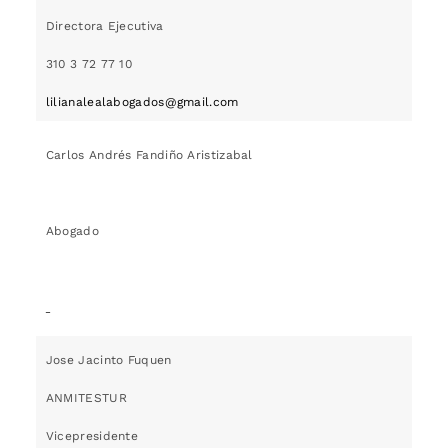
Directora Ejecutiva
310 3 72 77 10
lilianalealabogados@gmail.com
Carlos Andrés Fandiño Aristizabal
Abogado
Jose Jacinto Fuquen
ANMITESTUR
Vicepresidente