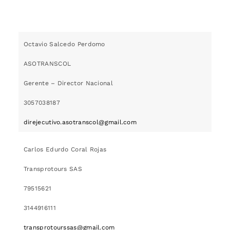
Octavio Salcedo Perdomo
ASOTRANSCOL
Gerente – Director Nacional
3057038187
direjecutivo.asotranscol@gmail.com
Carlos Edurdo Coral Rojas
Transprotours SAS
79515621
3144916111
transprotourssas@gmail.com