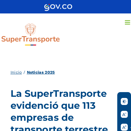
Saltar
al
contenido
Inicio
/
Noticias 2025
La SuperTransporte
evidenció que 113
empresas de
transporte terrestre