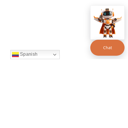
Chat
Spanish
string(22) "left:20px;bottom:20px;"
Chat Supertransporte