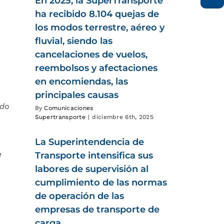
En 2025, la SuperTransporte
ha recibido 8.104 quejas de
los modos terrestre, aéreo y
fluvial, siendo las
cancelaciones de vuelos,
reembolsos y afectaciones
en encomiendas, las
principales causas
ndo
By
Comunicaciones
Supertransporte
|
diciembre 6th, 2025
La Superintendencia de
e
Transporte intensifica sus
labores de supervisión al
cumplimiento de las normas
de operación de las
empresas de transporte de
carga