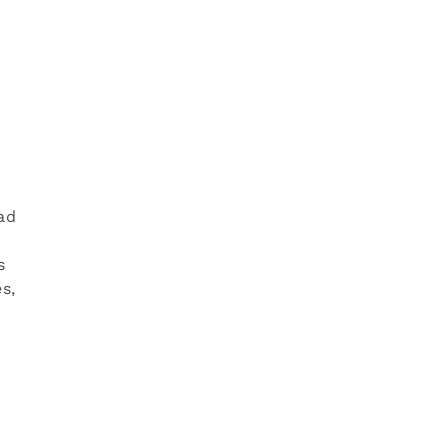
ad
s
s,