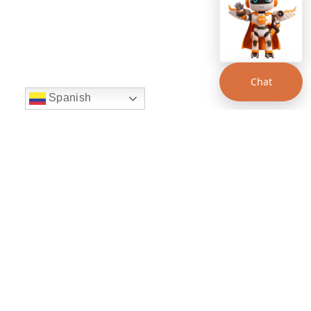
Chat
Spanish
string(22) "left:20px;bottom:20px;"
Chat Supertransporte