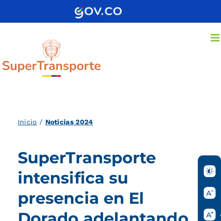
Saltar
al
contenido
Inicio
/
Noticias 2024
SuperTransporte
intensifica su
presencia en El
Dorado adelantando