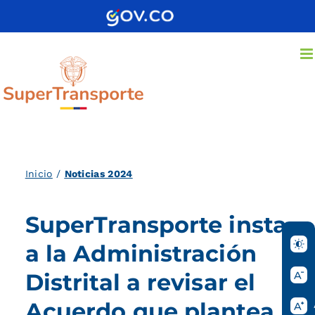
Saltar
al
contenido
Inicio
/
Noticias 2024
SuperTransporte insta
a la Administración
Distrital a revisar el
Acuerdo que plantea