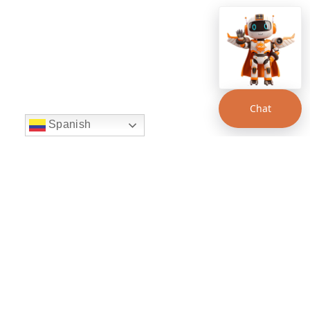
Chat
Spanish
string(22) "left:20px;bottom:20px;"
Chat Supertransporte