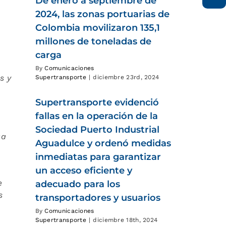
De enero a septiembre de
2024, las zonas portuarias de
Colombia movilizaron 135,1
millones de toneladas de
carga
By
Comunicaciones
s y
Supertransporte
|
diciembre 23rd, 2024
Supertransporte evidenció
fallas en la operación de la
Sociedad Puerto Industrial
ga
Aguadulce y ordenó medidas
inmediatas para garantizar
un acceso eficiente y
e
adecuado para los
s
transportadores y usuarios
By
Comunicaciones
Supertransporte
|
diciembre 18th, 2024