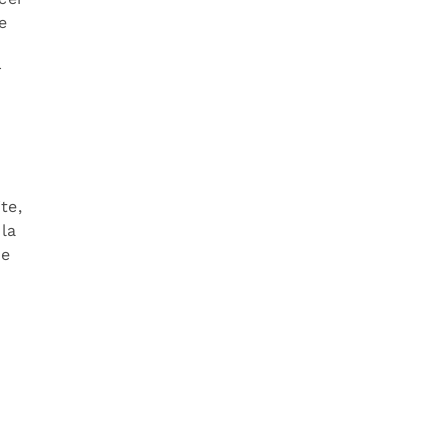
e
r
te,
la
de