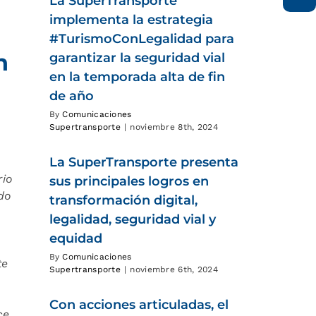
La SuperTransporte
implementa la estrategia
#TurismoConLegalidad para
n
garantizar la seguridad vial
en la temporada alta de fin
de año
By
Comunicaciones
Supertransporte
|
noviembre 8th, 2024
La SuperTransporte presenta
rio
sus principales logros en
ado
transformación digital,
legalidad, seguridad vial y
equidad
By
Comunicaciones
te
Supertransporte
|
noviembre 6th, 2024
Con acciones articuladas, el
ce