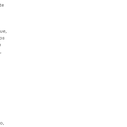
te
ue,
los
n
,
o,