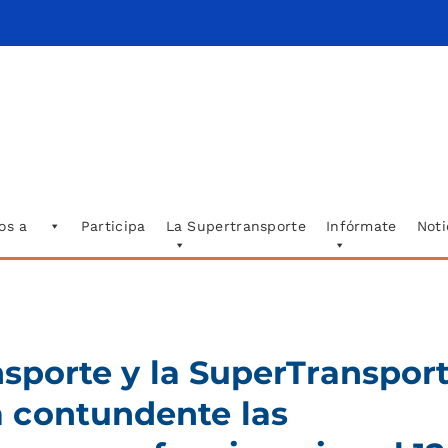
os a
Participa
La Supertransporte
Infórmate
Noti
nsporte y la SuperTranspor
 contundente las