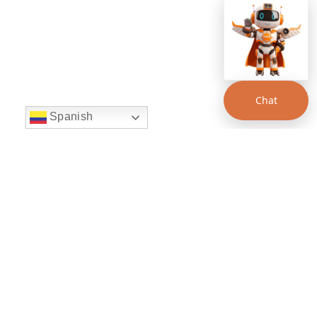
Chat
Spanish
string(22) "left:20px;bottom:20px;"
Chat Supertransporte