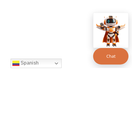
Chat
Spanish
string(22) "left:20px;bottom:20px;"
Chat Supertransporte