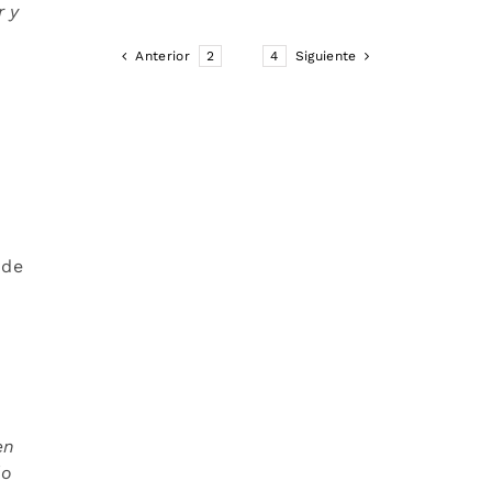
r y
Anterior
2
3
4
Siguiente
o
 de
en
do