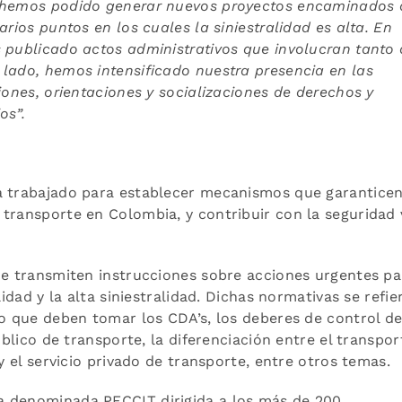
o hemos podido generar nuevos proyectos encaminados 
arios puntos en los cuales la siniestralidad es alta. En
 publicado actos administrativos que involucran tanto 
 lado, hemos intensificado nuestra presencia en las
iones, orientaciones y socializaciones de derechos y
os”.
a trabajado para establecer mecanismos que garanticen
transporte en Colombia, y contribuir con la seguridad v
ue transmiten instrucciones sobre acciones urgentes pa
lidad y la alta siniestralidad. Dichas normativas se refie
io que deben tomar los CDA’s, los deberes de control de
úblico de transporte, la diferenciación entre el transpor
 y el servicio privado de transporte, entre otros temas.
a denominada PECCIT dirigida a los más de 200