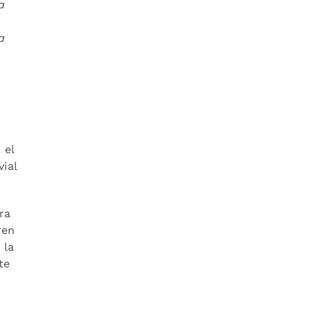
a
a
 el
ial
ra
ren
 la
te