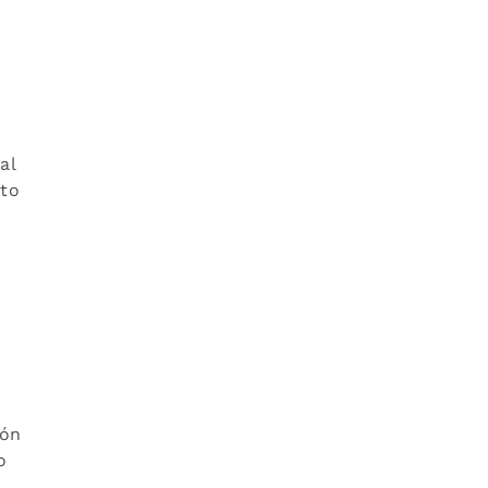
o
al
ito
ión
o