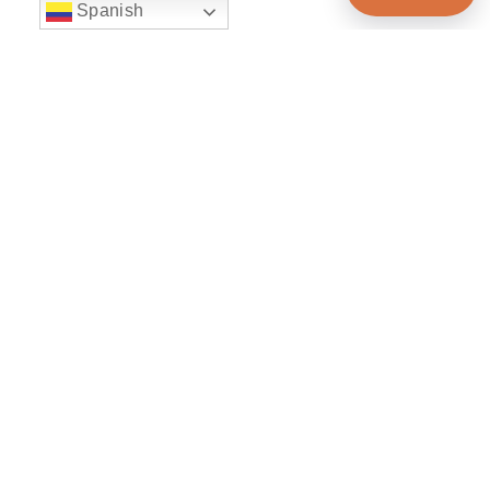
Spanish
string(22) "left:20px;bottom:20px;"
Chat Supertransporte