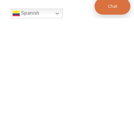
Chat
Spanish
string(22) "left:20px;bottom:20px;"
Chat Supertransporte