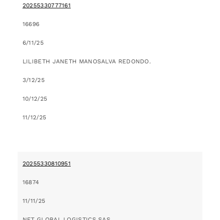
20255330777161
16696
6/11/25
LILIBETH JANETH MANOSALVA REDONDO.
3/12/25
10/12/25
11/12/25
20255330810951
16874
11/11/25
NET GLOBAL LOGISTICS SAS.