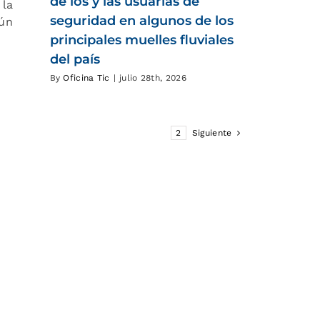
de los y las usuarias de
 la
seguridad en algunos de los
gún
principales muelles fluviales
del país
By
Oficina Tic
|
julio 28th, 2026
1
2
Siguiente