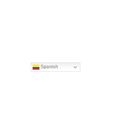
Spanish
string(22) "left:20px;bottom:20px;"
Chat Supertransporte
Superintendencia de Transp
Sede principal
Dirección: