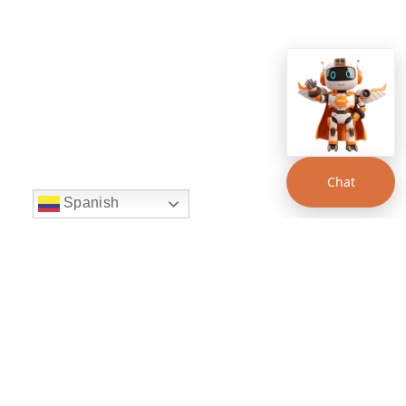
Chat
Spanish
string(22) "left:20px;bottom:20px;"
Chat Supertransporte