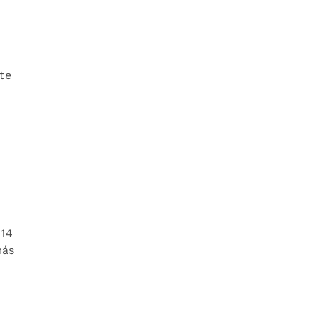
te
 14
más