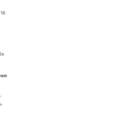
716
la
con
o
,