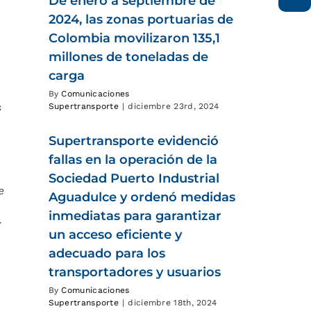
De enero a septiembre de
2024, las zonas portuarias de
Colombia movilizaron 135,1
millones de toneladas de
carga
By
Comunicaciones
s
Supertransporte
|
diciembre 23rd, 2024
Supertransporte evidenció
fallas en la operación de la
Sociedad Puerto Industrial
e
Aguadulce y ordenó medidas
inmediatas para garantizar
y
un acceso eficiente y
adecuado para los
transportadores y usuarios
By
Comunicaciones
Supertransporte
|
diciembre 18th, 2024