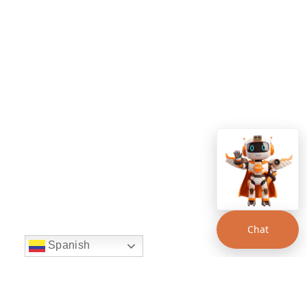
Chat
Spanish
string(22) "left:20px;bottom:20px;"